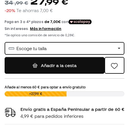
27
,
99
€
34
,
99
€
-20%
Te ahorras
7,00 €
Escoge tu talla
Añadir a la cesta
Añade al menos
60 €
para optar a envío gratuito
0,00 €
+27,99 €
Envío gratis a España Peninsular a partir de 60 €
4,99 € para pedidos inferiores