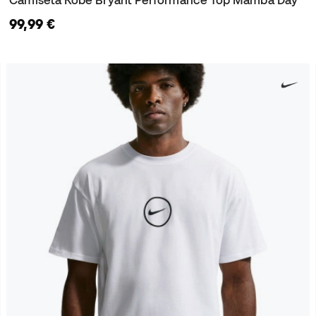
Camiseta Kobe Bryant Performance Top Mamba Day
99,99 €