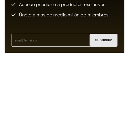
Acceso prioritario a productos exclusivos
Únete a más de medio millón de miembros
SUSCRIBIR
Acepto recibir comunicaciones personalizadas para mi
según la
Política de privacidad
de Sports Emotion.
La App
para los que viven el basket
de forma diferente.