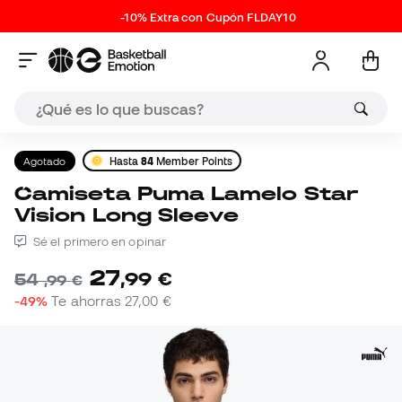
-10% Extra con Cupón FLDAY10
Agotado
Hasta
84
Member Points
Camiseta Puma Lamelo Star
Vision Long Sleeve
Sé el primero en opinar
27
,
99
€
54
,
99
€
-49%
Te ahorras
27,00 €