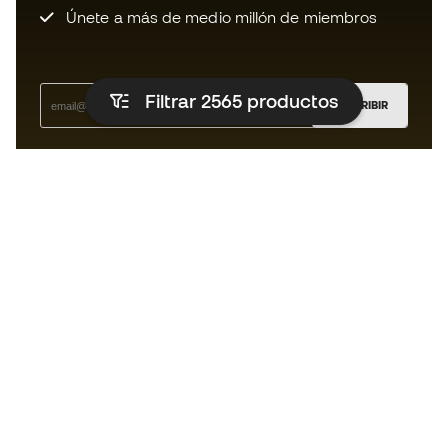
Únete a más de medio millón de miembros
Filtrar 2565
productos
SUSCRIBIR
Acepto recibir comunicaciones personalizadas para mi
según la
Política de privacidad
de Sports Emotion.
La App
para los que viven el basket
de forma diferente.