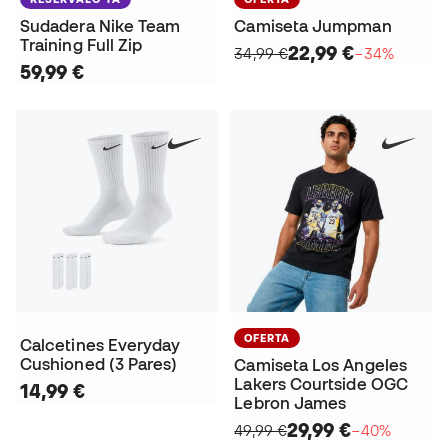
Sudadera Nike Team
Camiseta Jumpman
Training Full Zip
22,99 €
34,99 €
−34%
59,99 €
OFERTA
Calcetines Everyday
Cushioned (3 Pares)
Camiseta Los Angeles
Lakers Courtside OGC
14,99 €
Lebron James
29,99 €
49,99 €
−40%