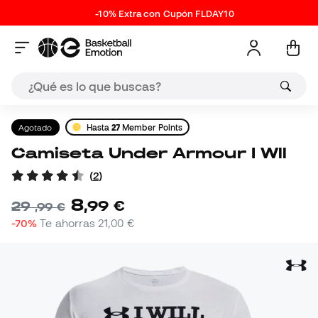
-10% Extra con Cupón FLDAY10
Agotado
Hasta
27
Member Points
Camiseta Under Armour I Wll
(
2
)
8
,
99
€
29
,
99
€
-70%
Te ahorras
21,00 €