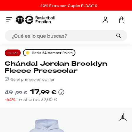
-10% Extra con Cupón FLDAY10
Outlet
Hasta
54
Member Points
Chándal Jordan Brooklyn
Fleece Preescolar
Sé el primero en opinar
17
,
99
€
49
,
99
€
-64%
Te ahorras
32,00 €