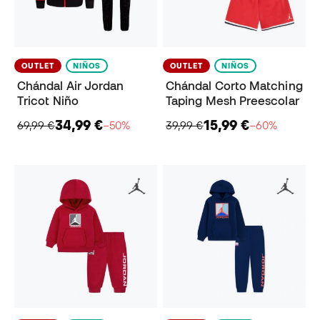
OUTLET
NIÑOS
OUTLET
NIÑOS
Chándal Air Jordan
Chándal Corto Matching
Tricot Niño
Taping Mesh Preescolar
34,99 €
15,99 €
69,99 €
−50%
39,99 €
−60%