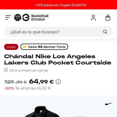
-10% Extra con Cupón FLDAY10
Outlet
Hasta
195
Member Points
Chándal Nike Los Angeles
Lakers Club Pocket Courtside
Sé el primero en opinar
64
,
99
€
129
,
99
€
-50%
Te ahorras
65,00 €