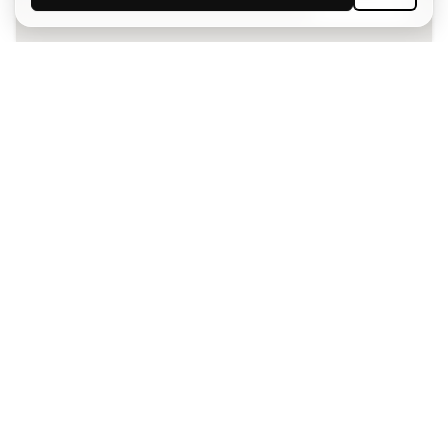
Acepto recibir comunicaciones personalizadas para mi
según la
Política de privacidad
de Sports Emotion.
La App
para los que viven el basket
de forma diferente.
¿Te ayudamos?