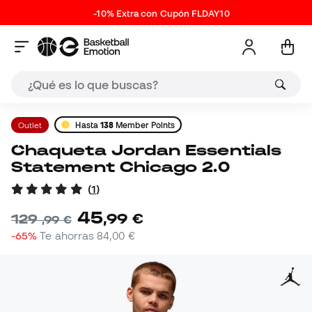
-10% Extra con Cupón FLDAY10
Outlet
Hasta
138
Member Points
Chaqueta Jordan Essentials
Statement Chicago 2.0
(
1
)
45
,
99
€
129
,
99
€
-65%
Te ahorras
84,00 €