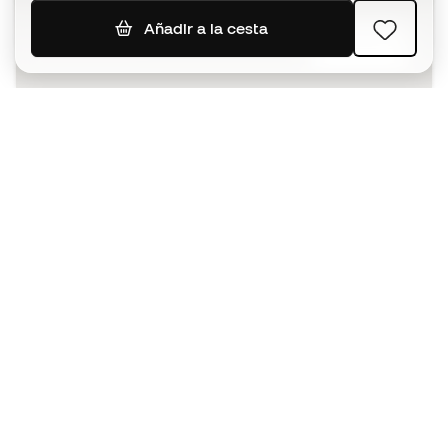
Añadir a la cesta
SUSCRIBIR
Acepto recibir comunicaciones personalizadas para mi
según la
Política de privacidad
de Sports Emotion.
La App
para los que viven el basket
de forma diferente.