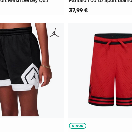
ort Mesh Jersey Q54
Pantalón corto Sport Diam
37,99 €
NIÑOS