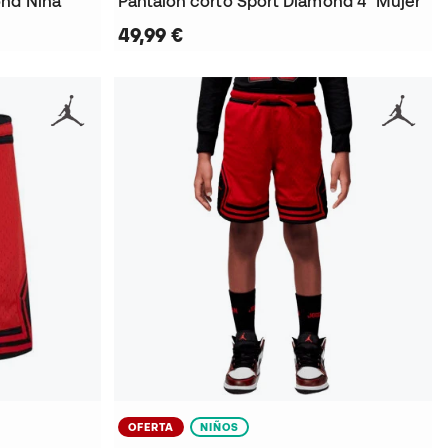
ond Niña
Pantalón corto Sport Diamond 4" Mujer
49,99 €
OFERTA
NIÑOS