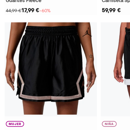
Guantes Fleece
Camiseta Sp
17,99 €
59,99 €
44,99 €
−60%
MUJER
NIÑA