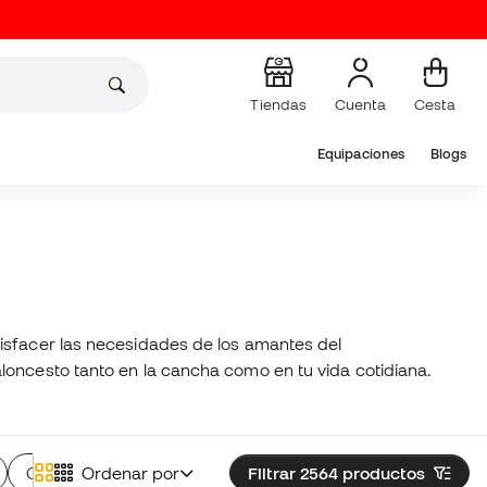
Tiendas
Cuenta
Cesta
Equipaciones
Blogs
tisfacer las necesidades de los amantes del
loncesto tanto en la cancha como en tu vida cotidiana.
Calcetines de baloncesto
Ordenar por
Filtrar 2564
Gorras de baloncesto
productos
R