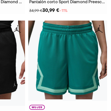
Pantalón corto Dri-Fit Sport Diamond Niño
Pantalón corto Sport Diamond Preescolar
30,99 €
34,99 €
−11%
MUJER