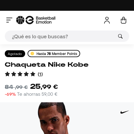
Agotado
Hasta
78
Member Points
Chaqueta Nike Kobe
(
1
)
25
,
99
€
84
,
99
€
-69%
Te ahorras
59,00 €