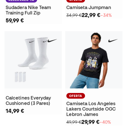
Sudadera Nike Team
Camiseta Jumpman
Training Full Zip
22,99 €
34,99 €
−34%
59,99 €
OFERTA
Calcetines Everyday
Cushioned (3 Pares)
Camiseta Los Angeles
Lakers Courtside OGC
14,99 €
Lebron James
29,99 €
49,99 €
−40%