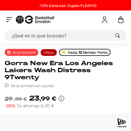
-10% Extra con Cupón FLDAY10
En promoción
Oferta
Hasta
72
Member Points
Gorra New Era Los Angeles
Lakers Wash Distress
9Twenty
Sé el primero en opinar
23
,
99
€
29
,
99
€
-20%
Te ahorras
6,00 €