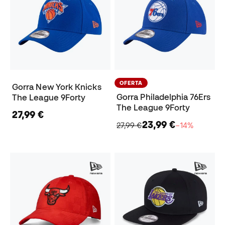
OFERTA
Gorra New York Knicks
Gorra Philadelphia 76Ers
The League 9Forty
The League 9Forty
27,99 €
23,99 €
27,99 €
−14%