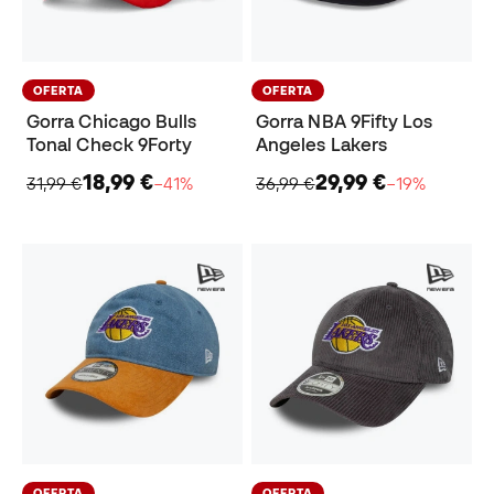
OFERTA
OFERTA
Gorra Chicago Bulls
Gorra NBA 9Fifty Los
Tonal Check 9Forty
Angeles Lakers
18,99 €
29,99 €
31,99 €
−41%
36,99 €
−19%
OFERTA
OFERTA