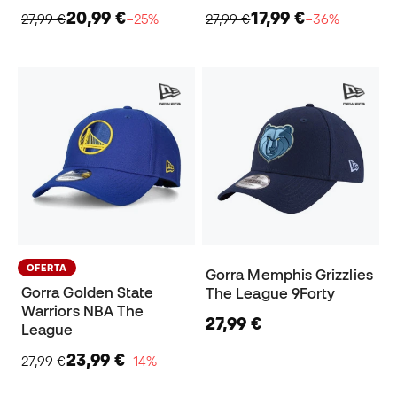
20,99 €
17,99 €
27,99 €
−25%
27,99 €
−36%
OFERTA
Gorra Memphis Grizzlies
Gorra Golden State
The League 9Forty
Warriors NBA The
27,99 €
League
23,99 €
27,99 €
−14%