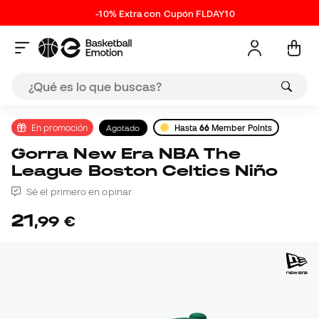
-10% Extra con Cupón FLDAY10
En promoción
Agotado
Hasta
66
Member Points
Gorra New Era NBA The
League Boston Celtics Niño
Sé el primero en opinar
21
,
99
€