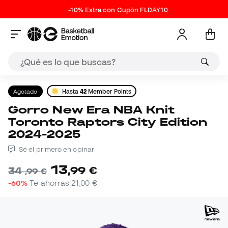
-10% Extra con Cupón FLDAY10
Agotado
Hasta
42
Member Points
Gorro New Era NBA Knit
Toronto Raptors City Edition
2024-2025
Sé el primero en opinar
13
,
99
€
34
,
99
€
-60%
Te ahorras
21,00 €