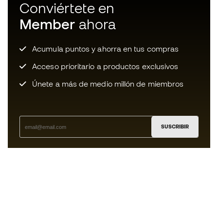
Conviértete en
Member
ahora
Acumula puntos y ahorra en tus compras
Acceso prioritario a productos exclusivos
Únete a más de medio millón de miembros
SUSCRIBIR
Acepto recibir comunicaciones personalizadas para mi
según la
Política de privacidad
de Sports Emotion.
La App
para los que viven el basket
de forma diferente.