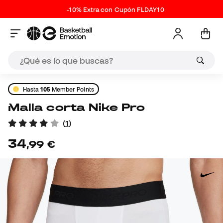
-10% Extra con Cupón FLDAY10
Hasta
105
Member Points
Malla corta Nike Pro
(
1
)
34
,
99
€