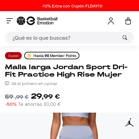
-10% Extra con Cupón FLDAY10
Outlet
Hasta
90
Member Points
Malla larga Jordan Sport Dri-
Fit Practice High Rise Mujer
Sé el primero en opinar
29
,
99
€
59
,
99
€
-50%
Te ahorras
30,00 €