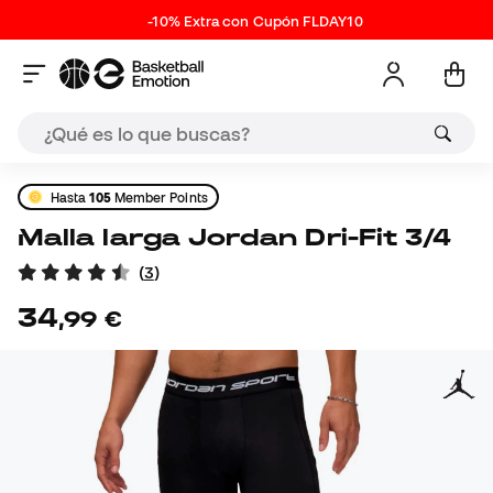
-10% Extra con Cupón FLDAY10
Hasta
105
Member Points
Malla larga Jordan Dri-Fit 3/4
(
3
)
34
,
99
€