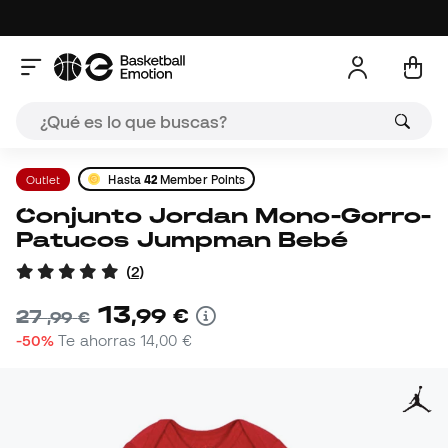
Outlet
Hasta
42
Member Points
Conjunto Jordan Mono-Gorro-
Patucos Jumpman Bebé
(
2
)
13
,
99
€
27
,
99
€
-50%
Te ahorras
14,00 €