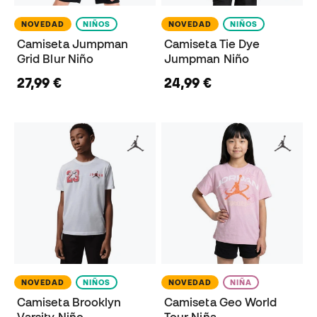
NOVEDAD
NIÑOS
NOVEDAD
NIÑOS
Camiseta Jumpman
Camiseta Tie Dye
Grid Blur Niño
Jumpman Niño
27,99 €
24,99 €
NOVEDAD
NIÑOS
NOVEDAD
NIÑA
Camiseta Brooklyn
Camiseta Geo World
Varsity Niño
Tour Niña