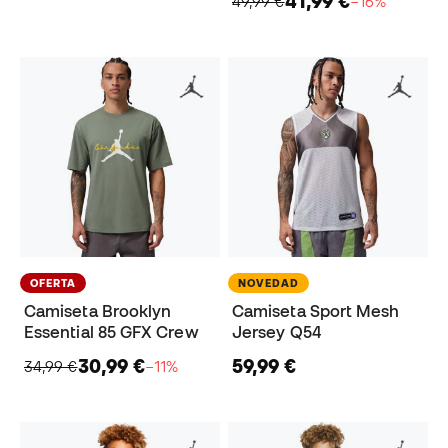
41,99 €
49,99 €
−16%
OFERTA
NOVEDAD
Camiseta Brooklyn
Camiseta Sport Mesh
Essential 85 GFX Crew
Jersey Q54
30,99 €
59,99 €
34,99 €
−11%