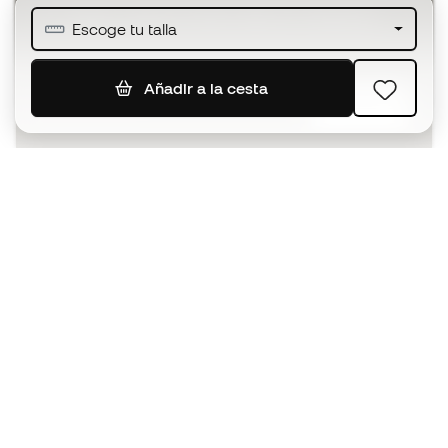
Únete a más de medio millón de miembros
Escoge tu talla
Añadir a la cesta
SUSCRIBIR
Acepto recibir comunicaciones personalizadas para mi
según la
Política de privacidad
de Sports Emotion.
La App
para los que viven el basket
de forma diferente.