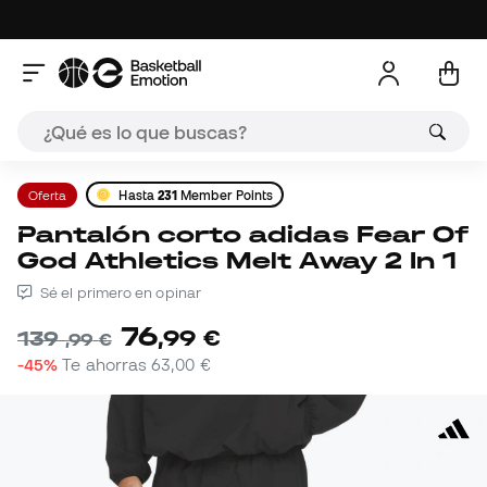
Oferta
Hasta
231
Member Points
Pantalón corto adidas Fear Of
God Athletics Melt Away 2 In 1
Sé el primero en opinar
76
,
99
€
139
,
99
€
-45%
Te ahorras
63,00 €