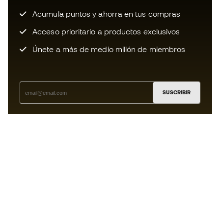
Acumula puntos y ahorra en tus compras
Acceso prioritario a productos exclusivos
Únete a más de medio millón de miembros
SUSCRIBIR
Acepto recibir comunicaciones personalizadas para mi
según la
Política de privacidad
de Sports Emotion.
La App
para los que viven el basket
de forma diferente.