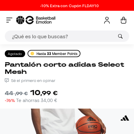
-10% Extra con Cupón FLDAY10
Agotado
Hasta
33
Member Points
Pantalón corto adidas Select
Mesh
Sé el primero en opinar
10
,
99
€
44
,
99
€
-76%
Te ahorras
34,00 €