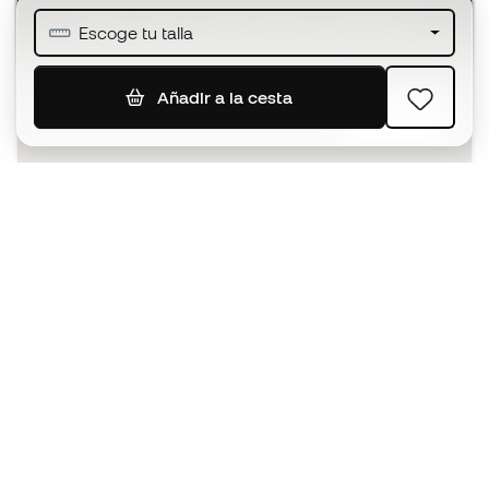
Únete a más de medio millón de miembros
Escoge tu talla
Añadir a la cesta
SUSCRIBIR
Acepto recibir comunicaciones personalizadas para mi
según la
Política de privacidad
de Sports Emotion.
La App
para los que viven el basket
de forma diferente.