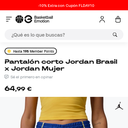
-10% Extra con Cupón FLDAY10
Hasta
195
Member Points
Pantalón corto Jordan Brasil
x Jordan Mujer
Sé el primero en opinar
64
,
99
€