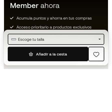
Member
ahora
Acumula puntos y ahorra en tus compras
Acceso prioritario a productos exclusivos
Únete a más de medio millón de miembros
Escoge tu talla
Añadir a la cesta
SUSCRIBIR
Acepto recibir comunicaciones personalizadas para mi
según la
Política de privacidad
de Sports Emotion.
La App
para los que viven el basket
de forma diferente.