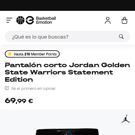
Hasta
210
Member Points
Pantalón corto Jordan Golden
State Warriors Statement
Edition
Sé el primero en opinar
69
,
99
€