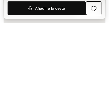
Añadir a la cesta
SUSCRIBIR
Acepto recibir comunicaciones personalizadas para mi
según la
Política de privacidad
de Sports Emotion.
La App
para los que viven el basket
de forma diferente.