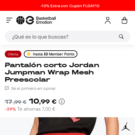
-10% Extra con Cupón FLDAY10
Oferta
Hasta
33
Member Points
Pantalón corto Jordan
Jumpman Wrap Mesh
Preescolar
Sé el primero en opinar
10
,
99
€
17
,
99
€
-39%
Te ahorras
7,00 €