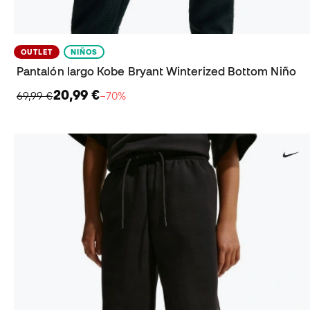
OUTLET
NIÑOS
Pantalón largo Kobe Bryant Winterized Bottom Niño
20,99 €
69,99 €
−70%