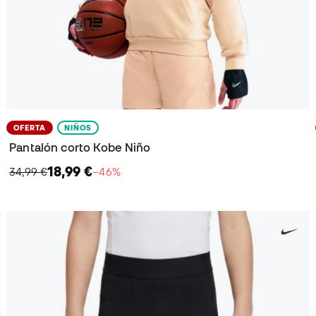
OFERTA
NIÑOS
Pantalón corto Kobe Niño
18,99 €
34,99 €
−46%