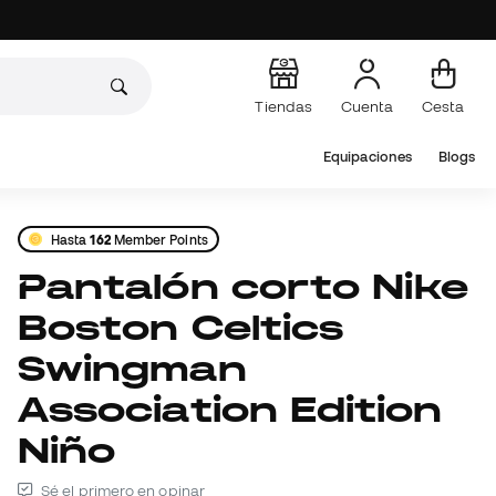
Tiendas
Cuenta
Cesta
Equipaciones
Blogs
Hasta
162
Member Points
Pantalón corto Nike
Boston Celtics
Swingman
Association Edition
Niño
Sé el primero en opinar