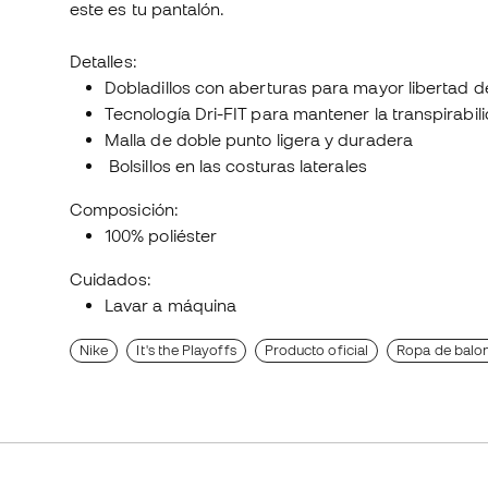
este es tu pantalón.
Detalles:
Dobladillos con aberturas para mayor libertad 
Tecnología Dri-FIT para mantener la transpirabi
Malla de doble punto ligera y duradera
Bolsillos en las costuras laterales
Composición:
100% poliéster
Cuidados:
Lavar a máquina
Nike
It's the Playoffs
Producto oficial
Ropa de balon