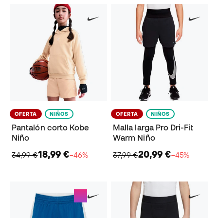
OFERTA
NIÑOS
OFERTA
NIÑOS
Pantalón corto Kobe
Malla larga Pro Dri-Fit
Niño
Warm Niño
18,99 €
20,99 €
34,99 €
−46%
37,99 €
−45%