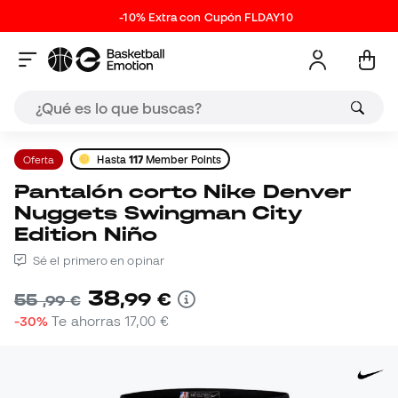
-10% Extra con Cupón FLDAY10
Oferta
Hasta
117
Member Points
Pantalón corto Nike Denver
Nuggets Swingman City
Edition Niño
Sé el primero en opinar
38
,
99
€
55
,
99
€
-30%
Te ahorras
17,00 €