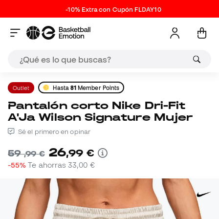
-10% Extra con Cupón FLDAY10
Outlet
Hasta
81
Member Points
Pantalón corto Nike Dri-Fit
A'Ja Wilson Signature Mujer
Sé el primero en opinar
26
,
99
€
59
,
99
€
-55%
Te ahorras
33,00 €