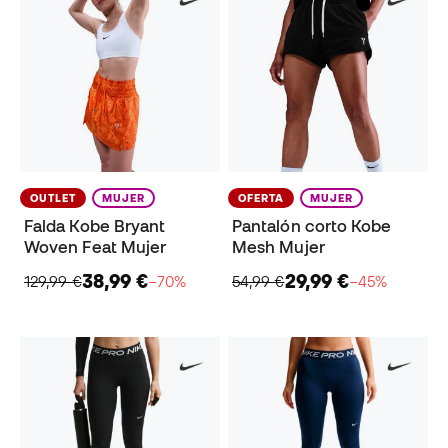
OUTLET
MUJER
OFERTA
MUJER
Falda Kobe Bryant
Pantalón corto Kobe
Woven Feat Mujer
Mesh Mujer
38,99 €
29,99 €
129,99 €
−70%
54,99 €
−45%