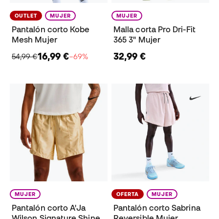
OUTLET
MUJER
MUJER
Pantalón corto Kobe
Malla corta Pro Dri-Fit
Mesh Mujer
365 3" Mujer
16,99 €
32,99 €
54,99 €
−69%
MUJER
OFERTA
MUJER
Pantalón corto A'Ja
Pantalón corto Sabrina
Wilson Signature Shine
Reversible Mujer