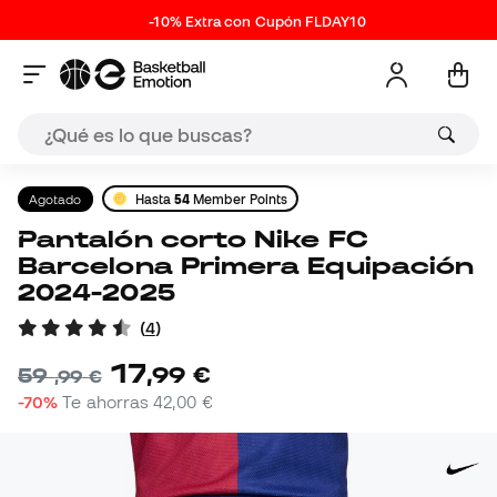
-10% Extra con Cupón FLDAY10
Agotado
Hasta
54
Member Points
Pantalón corto Nike FC
Barcelona Primera Equipación
2024-2025
(
4
)
17
,
99
€
59
,
99
€
-70%
Te ahorras
42,00 €