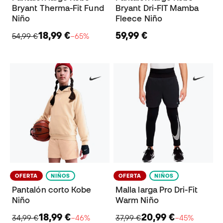
Bryant Therma-Fit Fund
Bryant Dri-FIT Mamba
Niño
Fleece Niño
18,99 €
59,99 €
54,99 €
−65%
OFERTA
NIÑOS
OFERTA
NIÑOS
Pantalón corto Kobe
Malla larga Pro Dri-Fit
Niño
Warm Niño
18,99 €
20,99 €
34,99 €
−46%
37,99 €
−45%