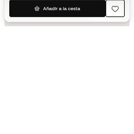
Añadir a la cesta
SUSCRIBIR
Acepto recibir comunicaciones personalizadas para mi
según la
Política de privacidad
de Sports Emotion.
La App
para los que viven el basket
de forma diferente.