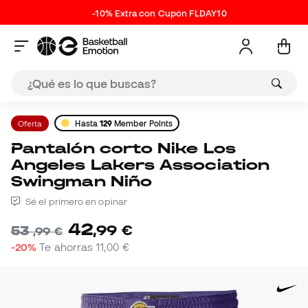
-10% Extra con Cupón FLDAY10
Oferta
Hasta
129
Member Points
Pantalón corto Nike Los
Angeles Lakers Association
Swingman Niño
Sé el primero en opinar
42
,
99
€
53
,
99
€
-20%
Te ahorras
11,00 €