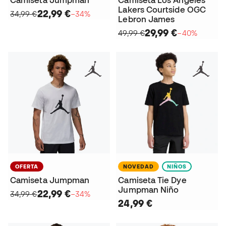
Camiseta Jumpman
Camiseta Los Angeles
Lakers Courtside OGC
22,99 €
34,99 €
−34%
Lebron James
29,99 €
49,99 €
−40%
OFERTA
NOVEDAD
NIÑOS
Camiseta Jumpman
Camiseta Tie Dye
Jumpman Niño
22,99 €
34,99 €
−34%
24,99 €