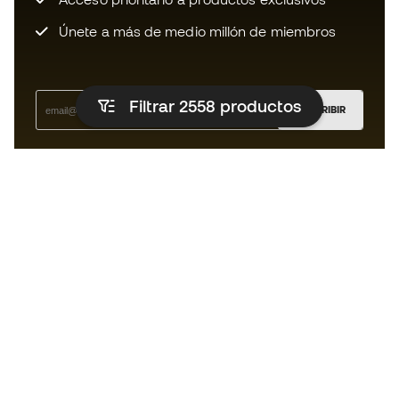
Únete a más de medio millón de miembros
Filtrar 2558
productos
SUSCRIBIR
Acepto recibir comunicaciones personalizadas para mi
según la
Política de privacidad
de Sports Emotion.
La App
para los que viven el basket
de forma diferente.