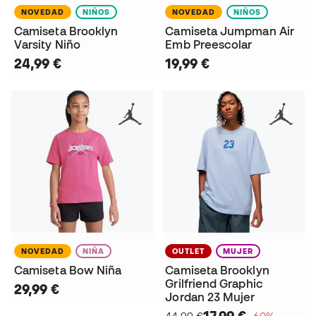
NOVEDAD
NIÑOS
NOVEDAD
NIÑOS
Camiseta Brooklyn
Camiseta Jumpman Air
Varsity Niño
Emb Preescolar
24,99 €
19,99 €
NOVEDAD
NIÑA
OUTLET
MUJER
Camiseta Bow Niña
Camiseta Brooklyn
Grilfriend Graphic
29,99 €
Jordan 23 Mujer
17,99 €
44,99 €
−60%