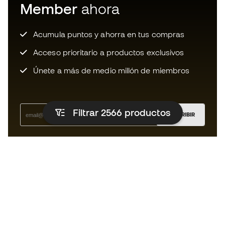
Member
ahora
Acumula puntos y ahorra en tus compras
Acceso prioritario a productos exclusivos
Únete a más de medio millón de miembros
Filtrar 2566
productos
SUSCRIBIR
Acepto recibir comunicaciones personalizadas para mi
según la
Política de privacidad
de Sports Emotion.
La App
para los que viven el basket
de forma diferente.