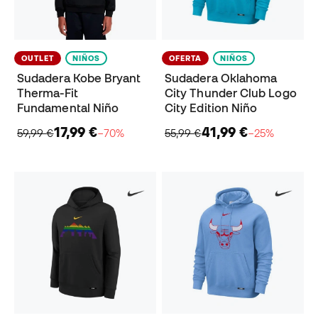
OUTLET
NIÑOS
OFERTA
NIÑOS
Sudadera Kobe Bryant
Sudadera Oklahoma
Therma-Fit
City Thunder Club Logo
Fundamental Niño
City Edition Niño
17,99 €
41,99 €
59,99 €
−70%
55,99 €
−25%