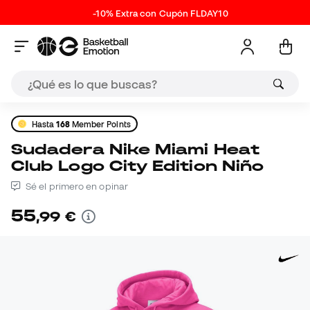
-10% Extra con Cupón FLDAY10
Hasta
168
Member Points
Sudadera Nike Miami Heat
Club Logo City Edition Niño
Sé el primero en opinar
55
,
99
€