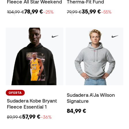
Fleece All Star Weekend
Therma-Fit Fund
78,99 €
35,99 €
104,99 €
−25%
79,99 €
−55%
OFERTA
Sudadera A'Ja Wilson
Sudadera Kobe Bryant
Signature
Fleece Essential 1
84,99 €
57,99 €
89,99 €
−36%