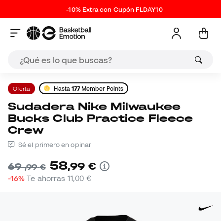
-10% Extra con Cupón FLDAY10
Oferta
Hasta
177
Member Points
Sudadera Nike Milwaukee
Bucks Club Practice Fleece
Crew
Sé el primero en opinar
58
,
99
€
69
,
99
€
-16%
Te ahorras
11,00 €