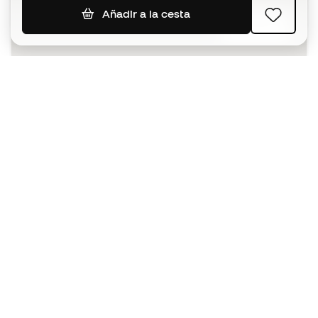
Añadir a la cesta
SUSCRIBIR
Acepto recibir comunicaciones personalizadas para mi
según la
Política de privacidad
de Sports Emotion.
La App
para los que viven el basket
de forma diferente.