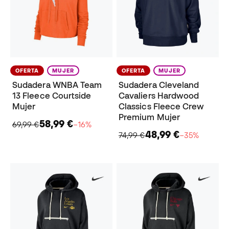
OFERTA
MUJER
OFERTA
MUJER
Sudadera WNBA Team
Sudadera Cleveland
13 Fleece Courtside
Cavaliers Hardwood
Mujer
Classics Fleece Crew
Premium Mujer
58,99 €
69,99 €
−16%
48,99 €
74,99 €
−35%