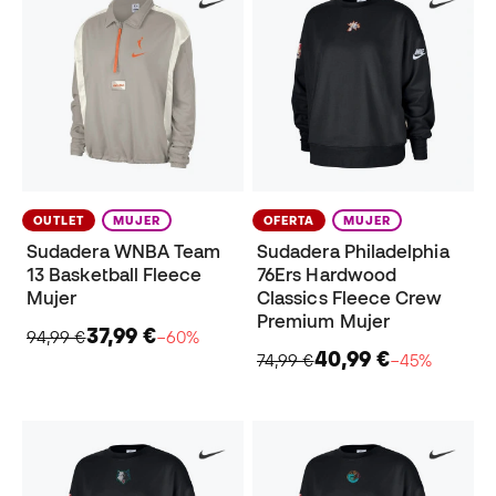
OUTLET
MUJER
OFERTA
MUJER
Sudadera WNBA Team
Sudadera Philadelphia
13 Basketball Fleece
76Ers Hardwood
Mujer
Classics Fleece Crew
Premium Mujer
37,99 €
94,99 €
−60%
40,99 €
74,99 €
−45%