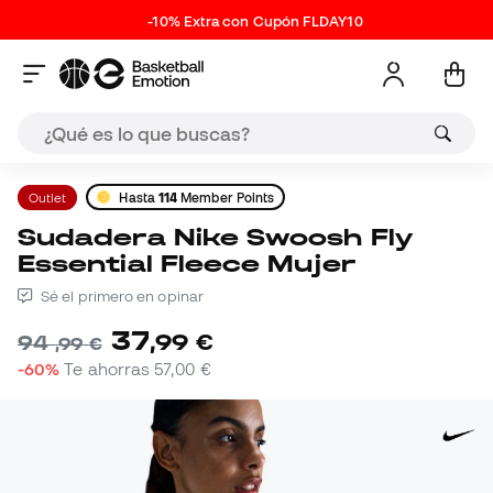
-10% Extra con Cupón FLDAY10
Outlet
Hasta
114
Member Points
Sudadera Nike Swoosh Fly
Essential Fleece Mujer
Sé el primero en opinar
37
,
99
€
94
,
99
€
-60%
Te ahorras
57,00 €