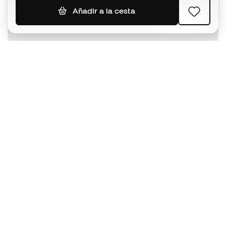
Añadir a la cesta
SUSCRIBIR
Acepto recibir comunicaciones personalizadas para mi
según la
Política de privacidad
de Sports Emotion.
La App
para los que viven el basket
de forma diferente.