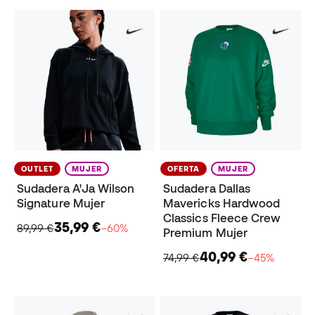
OUTLET
MUJER
OFERTA
MUJER
Sudadera A'Ja Wilson
Sudadera Dallas
Signature Mujer
Mavericks Hardwood
Classics Fleece Crew
35,99 €
89,99 €
−60%
Premium Mujer
40,99 €
74,99 €
−45%