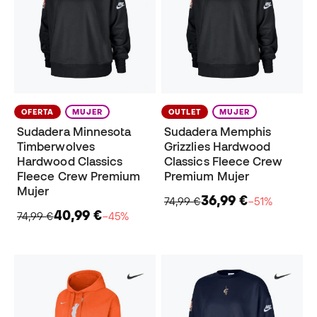
OFERTA
MUJER
OUTLET
MUJER
Sudadera Minnesota
Sudadera Memphis
Timberwolves
Grizzlies Hardwood
Hardwood Classics
Classics Fleece Crew
Fleece Crew Premium
Premium Mujer
Mujer
36,99 €
74,99 €
−51%
40,99 €
74,99 €
−45%