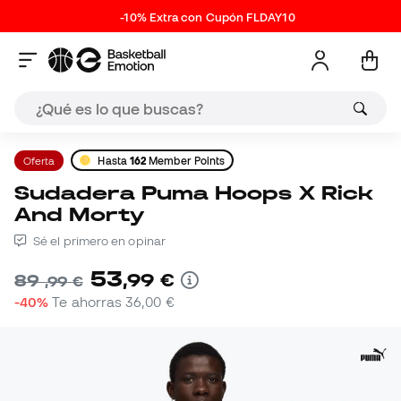
-10% Extra con Cupón FLDAY10
Oferta
Hasta
162
Member Points
Sudadera Puma Hoops X Rick
And Morty
Sé el primero en opinar
53
,
99
€
89
,
99
€
-40%
Te ahorras
36,00 €