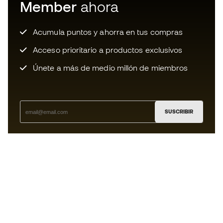
Member
ahora
Acumula puntos y ahorra en tus compras
Acceso prioritario a productos exclusivos
Únete a más de medio millón de miembros
SUSCRIBIR
Acepto recibir comunicaciones personalizadas para mi
según la
Política de privacidad
de Sports Emotion.
La App
para los que viven el basket
de forma diferente.