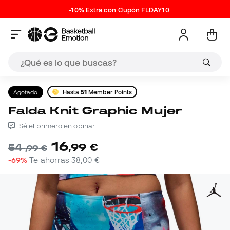
-10% Extra con Cupón FLDAY10
Agotado
Hasta
51
Member Points
Falda Knit Graphic Mujer
Sé el primero en opinar
16
,
99
€
54
,
99
€
-69%
Te ahorras
38,00 €