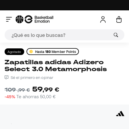
Agotado
Hasta
180
Member Points
Zapatillas adidas Adizero
Select 3.0 Metamorphosis
Sé el primero en opinar
59
,
99
€
109
,
99
€
-45%
Te ahorras
50,00 €