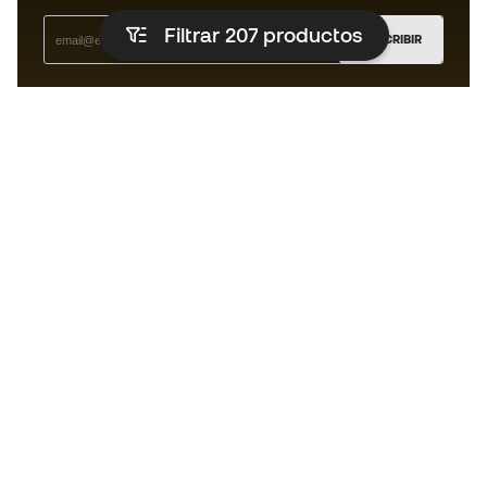
Filtrar 207
productos
SUSCRIBIR
Acepto recibir comunicaciones personalizadas para mi
según la
Política de privacidad
de Sports Emotion.
La App
para los que viven el basket
de forma diferente.