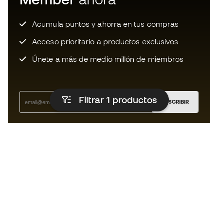
Acumula puntos y ahorra en tus compras
Acceso prioritario a productos exclusivos
Únete a más de medio millón de miembros
Filtrar 1
productos
SUSCRIBIR
Acepto recibir comunicaciones personalizadas para mi
según la
Política de privacidad
de Sports Emotion.
La App
para los que viven el basket
de forma diferente.