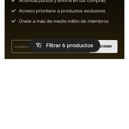
Acumula puntos y ahorra en tus compras
Acceso prioritario a productos exclusivos
Únete a más de medio millón de miembros
Filtrar 6
productos
SUSCRIBIR
Acepto recibir comunicaciones personalizadas para mi
según la
Política de privacidad
de Sports Emotion.
La App
para los que viven el basket
de forma diferente.