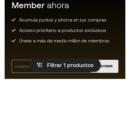
Member
ahora
Acumula puntos y ahorra en tus compras
Acceso prioritario a productos exclusivos
Únete a más de medio millón de miembros
Filtrar 1
productos
SUSCRIBIR
Acepto recibir comunicaciones personalizadas para mi
según la
Política de privacidad
de Sports Emotion.
La App
para los que viven el basket
de forma diferente.