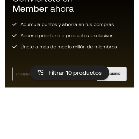
Member
ahora
Acumula puntos y ahorra en tus compras
Acceso prioritario a productos exclusivos
Únete a más de medio millón de miembros
Filtrar 10
productos
SUSCRIBIR
Acepto recibir comunicaciones personalizadas para mi
según la
Política de privacidad
de Sports Emotion.
La App
para los que viven el basket
de forma diferente.