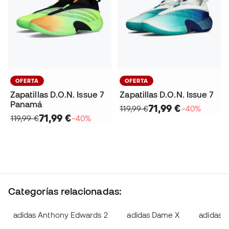
OFERTA
OFERTA
Zapatillas D.O.N. Issue 7
Zapatillas D.O.N. Issue 7
Panamá
71,99 €
119,99 €
−40%
71,99 €
119,99 €
−40%
Categorías relacionadas:
adidas Anthony Edwards 2
adidas Dame X
adidas 