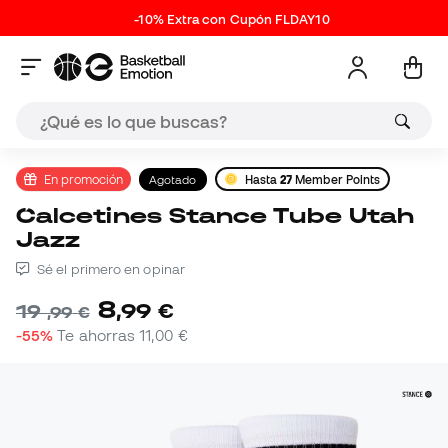
-10% Extra con Cupón FLDAY10
En promoción
Agotado
Hasta
27
Member Points
Calcetines Stance Tube Utah
Jazz
Sé el primero en opinar
8
,
99
€
19
,
99
€
-55%
Te ahorras
11,00 €