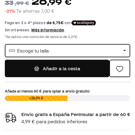
26
,
99
€
33
,
99
€
-21%
Te ahorras
7,00 €
Escoge tu talla
Añadir a la cesta
Añade al menos
60 €
para optar a envío gratuito
0,00 €
+26,99 €
Envío gratis a España Peninsular a partir de 60 €
4,99 € para pedidos inferiores