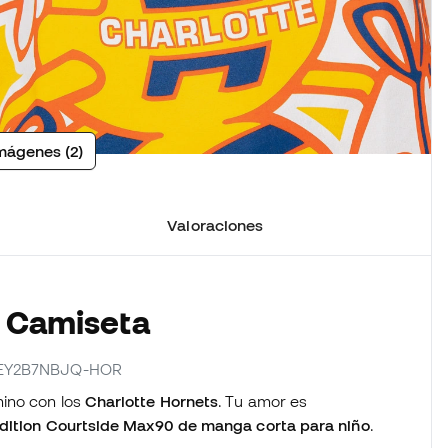
mágenes (2)
Valoraciones
a Camiseta
r EY2B7NBJQ-HOR
mino con los
Charlotte Hornets
. Tu amor es
Edition Courtside Max90 de manga corta para niño
.