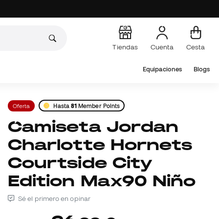
Tiendas
Cuenta
Cesta
Equipaciones
Blogs
Oferta
Hasta
81
Member Points
Camiseta Jordan
Charlotte Hornets
Courtside City
Edition Max90 Niño
Sé el primero en opinar