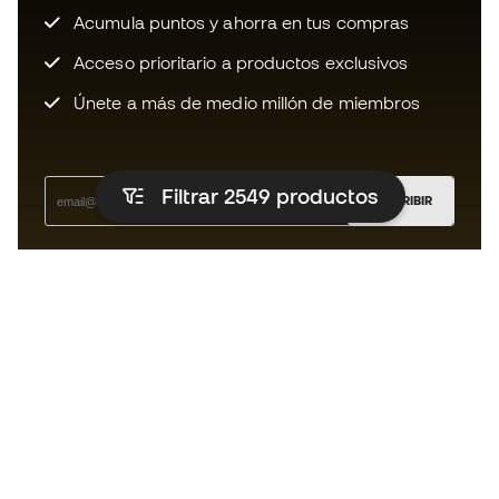
Acumula puntos y ahorra en tus compras
Acceso prioritario a productos exclusivos
Únete a más de medio millón de miembros
Filtrar 2549
productos
SUSCRIBIR
Acepto recibir comunicaciones personalizadas para mi
según la
Política de privacidad
de Sports Emotion.
La App
para los que viven el basket
de forma diferente.