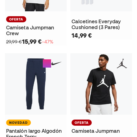
OFERTA
Calcetines Everyday
Cushioned (3 Pares)
Camiseta Jumpman
Crew
14,99 €
15,99 €
29,99 €
−47%
NOVEDAD
OFERTA
Pantalón largo Algodón
Camiseta Jumpman
French Terry