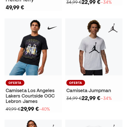
22,99 €
34,99 €
−34%
49,99 €
OFERTA
OFERTA
Camiseta Los Angeles
Camiseta Jumpman
Lakers Courtside OGC
22,99 €
34,99 €
−34%
Lebron James
29,99 €
49,99 €
−40%