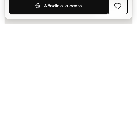
Añadir a la cesta
SUSCRIBIR
Acepto recibir comunicaciones personalizadas para mi
según la
Política de privacidad
de Sports Emotion.
La App
para los que viven el basket
de forma diferente.