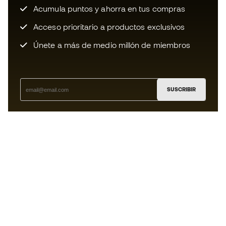
Acumula puntos y ahorra en tus compras
Acceso prioritario a productos exclusivos
Únete a más de medio millón de miembros
SUSCRIBIR
Acepto recibir comunicaciones personalizadas para mi
según la
Política de privacidad
de Sports Emotion.
La App
para los que viven el basket
de forma diferente.