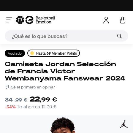
Agotado
Hasta
69
Member Points
Camiseta Jordan Selección
de Francia Victor
Wembanyama Fanswear 2024
Sé el primero en opinar
22
,
99
€
34
,
99
€
-34%
Te ahorras
12,00 €