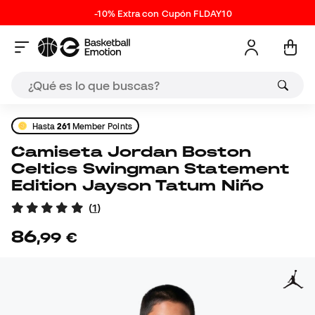
-10% Extra con Cupón FLDAY10
Hasta
261
Member Points
Camiseta Jordan Boston
Celtics Swingman Statement
Edition Jayson Tatum Niño
(
1
)
86
,
99
€