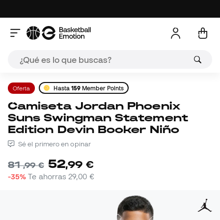
Oferta
Hasta
159
Member Points
Camiseta Jordan Phoenix
Suns Swingman Statement
Edition Devin Booker Niño
Sé el primero en opinar
52
,
99
€
81
,
99
€
-35%
Te ahorras
29,00 €