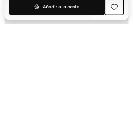
Añadir a la cesta
SUSCRIBIR
Acepto recibir comunicaciones personalizadas para mi
según la
Política de privacidad
de Sports Emotion.
La App
para los que viven el basket
de forma diferente.