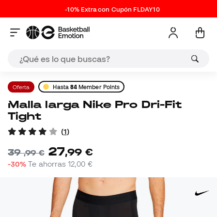
-10% Extra con Cupón FLDAY10
Oferta
Hasta
84
Member Points
Malla larga Nike Pro Dri-Fit
Tight
(
1
)
27
,
99
€
39
,
99
€
-30%
Te ahorras
12,00 €