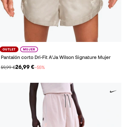
OUTLET
MUJER
Pantalón corto Dri-Fit A'Ja Wilson Signature Mujer
26,99 €
59,99 €
−55%