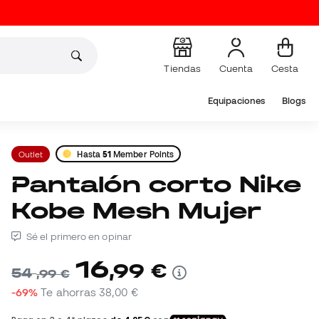
Tiendas
Cuenta
Cesta
Equipaciones
Blogs
Outlet
Hasta
51
Member Points
Pantalón corto Nike
Kobe Mesh Mujer
Sé el primero en opinar
16
,
99
€
54
,
99
€
-69%
Te ahorras
38,00 €