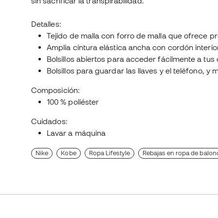
sin sacrificar la transpirabilidad.
Detalles:
Tejido de malla con forro de malla que ofrece pro
Amplia cintura elástica ancha con cordón interio
Bolsillos abiertos para acceder fácilmente a tus
Bolsillos para guardar las llaves y el teléfono, y
Composición:
100 % poliéster
Cuidados:
Lavar a máquina
Nike
Kobe
Ropa Lifestyle
Rebajas en ropa de balon